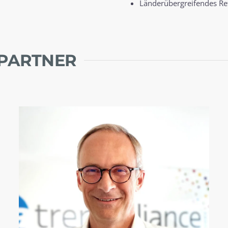
Länderübergreifendes R
HPARTNER