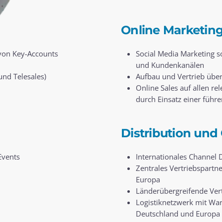
Online Marketin
 von Key-Accounts
Social Media Marketing s
und Kundenkanälen
nd Telesales)
Aufbau und Vertrieb übe
Online Sales auf allen r
durch Einsatz einer füh
Distribution un
Events
Internationales Channe
Zentrales Vertriebspart
Europa
Länderübergreifende Ver
Logistiknetzwerk mit War
Deutschland und Europa