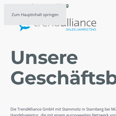
» Newsletter-Anmeldung
Zum Hauptinhalt springen
Unsere
Geschäfts­
Die TrendAlliance GmbH mit Stammsitz in Starnberg bei M
Handelsagentur, die mit einem europaweiten Netzwerk von T