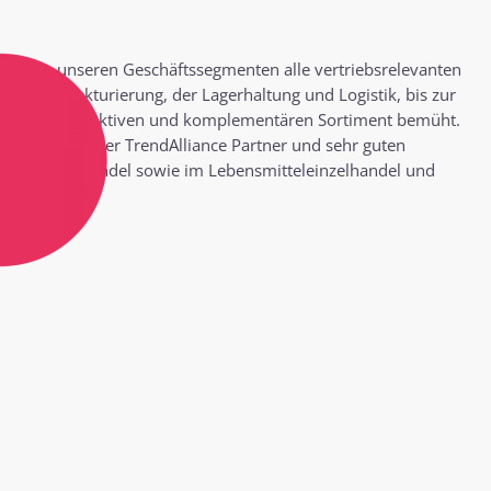
wir in unseren Geschäftssegmenten alle vertriebsrelevanten
ing, der Fakturierung, der Lagerhaltung und Logistik, bis zur
n mit einem selektiven und komplementären Sortiment bemüht.
henerfahrung der TrendAlliance Partner und sehr guten
stierbedarfshandel sowie im Lebensmitteleinzelhandel und