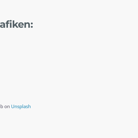
afiken:
qb on
Unsplash