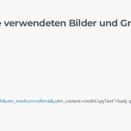
 verwendeten Bilder und Gr
sh&utm_medium=referral&
;utm_content=creditCopyText">bady 